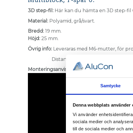
3D step-fil:
Här kan du hämta en 3D step-fil
Material:
Polyamid, grå/svart.
Bredd:
19 mm.
Höjd:
25 mm.
Övrig info:
Leveraras med M6-mutter, för pro
Distanser går att beställa, kontakta 
Monteringsanvisning:
Samtycke
Denna webbplats använder 
Vi använder enhetsidentifierar
sociala medier och analysera 
till de sociala medier och a