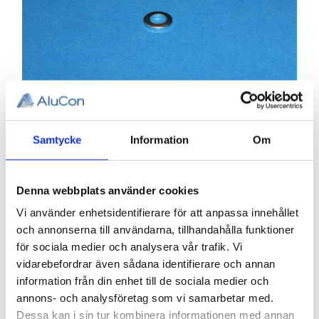
Samtycke
Information
Om
0,48
KR
Denna webbplats använder cookies
Antal
st
Vi använder enhetsidentifierare för att anpassa innehållet
och annonserna till användarna, tillhandahålla funktioner
KÖP
för sociala medier och analysera vår trafik. Vi
vidarebefordrar även sådana identifierare och annan
information från din enhet till de sociala medier och
Lagerstatus
Lagervara
annons- och analysföretag som vi samarbetar med.
Artikelnr
098-008
Vikt
0,003 kg
Dessa kan i sin tur kombinera informationen med annan