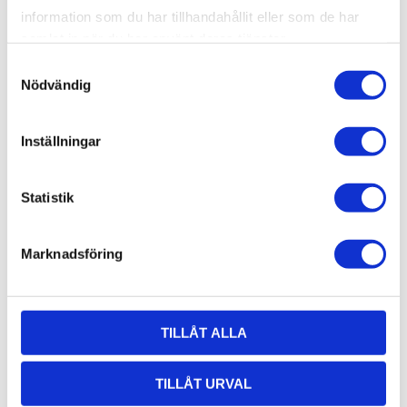
information som du har tillhandahållit eller som de har
samlat in när du har använt deras tjänster.
Samtyckesval
Nödvändig
Inställningar
AluCon AB
Org. nr: 556326-7482
Statistik
Adress:
Von Utfallsgatan 16, 415 05 Göteborg
Öppettider hämtlager:
Marknadsföring
Vardagar: 08:00 -16:00 - Lunch 12:00 - 13:00
Email:
info@alucon.se
Tele:
031-267732
TILLÅT ALLA
TILLÅT URVAL