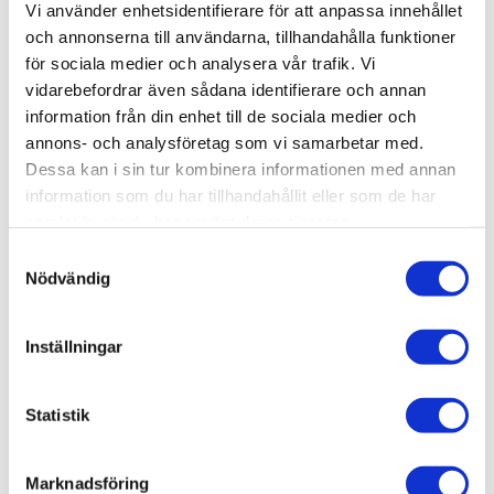
Vi använder enhetsidentifierare för att anpassa innehållet
3D step-fil:
Här kan du hämta en 3D step-fil
och annonserna till användarna, tillhandahålla funktioner
001-261
för sociala medier och analysera vår trafik. Vi
Material:
Aluminium,
naturnodiserat
vidarebefordrar även sådana identifierare och annan
information från din enhet till de sociala medier och
T-Spår:
8
annons- och analysföretag som vi samarbetar med.
Höjd & bredd:
40 x 40 mm
Dessa kan i sin tur kombinera informationen med annan
information som du har tillhandahållit eller som de har
Centrumhål:
M12 skruv
samlat in när du har använt deras tjänster.
Samtyckesval
Kostnad; Kapning & Bearbetning:
Se
Nödvändig
bearbetning av aluminiumprofilen
Mer information:
Se
Teknisk information
.
Inställningar
Relaterade produkter
Statistik
Marknadsföring