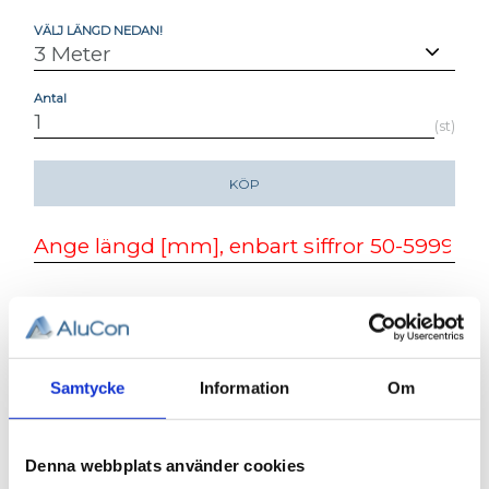
VÄLJ LÄNGD NEDAN!
Antal
st
KÖP
Lagerstatus
Beställningsvara, lev. tid: 1-2
veckor
Artikelnr
001-261-3
Vikt
4,45 kg
Samtycke
Information
Om
ALUMINIUMPROFIL 40 X 40.Basic
T2 90°. T-SPÅR 8
Denna webbplats använder cookies