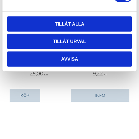
TILLÅT ALLA
TILLÅT URVAL
Kapning av
Ändlock 40
profiler
Ändlock 40. 1 st.
AVVISA
Priset gäller per
kapning. Se nedan
för exempel.
25,00
9,22
KR
KR
KÖP
INFO