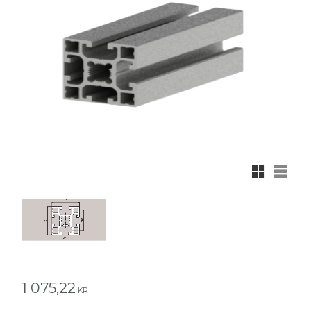
Rutnätsvy
Listvy
1 075,22
KR