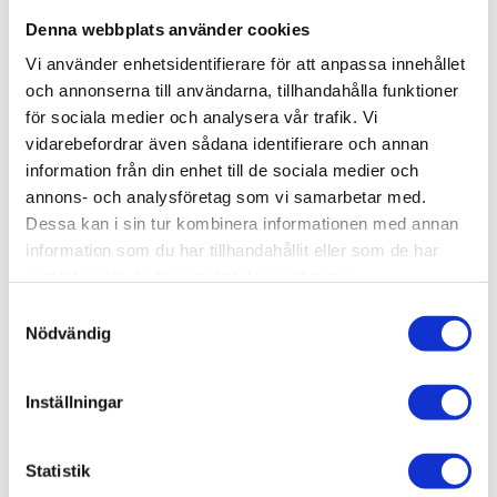
Denna webbplats använder cookies
KÖP
Vi använder enhetsidentifierare för att anpassa innehållet
och annonserna till användarna, tillhandahålla funktioner
Lagerstatus
Beställningsvara, lev. tid: 1-2
för sociala medier och analysera vår trafik. Vi
veckor
vidarebefordrar även sådana identifierare och annan
Artikelnr
004-103
information från din enhet till de sociala medier och
Vikt
0,064 kg
annons- och analysföretag som vi samarbetar med.
Dessa kan i sin tur kombinera informationen med annan
SAMMANFOGARE, T-spår 11.
information som du har tillhandahållit eller som de har
samlat in när du har använt deras tjänster.
3D step-fil:
Här kan du hämta en 3D step-fil
Samtyckesval
004-103
Nödvändig
Material:
Aluminium, anodiserat.
Funktion:
För montering av parallella profiler
Inställningar
Övrigt:
Levereras komplett med stoppskruvar.
Flexlink artikelnummer:
XCFP 75
Statistik