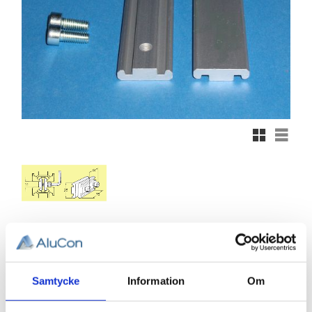
Rutnätsvy
Listvy
137,98
KR
Samtycke
Information
Om
Antal
st