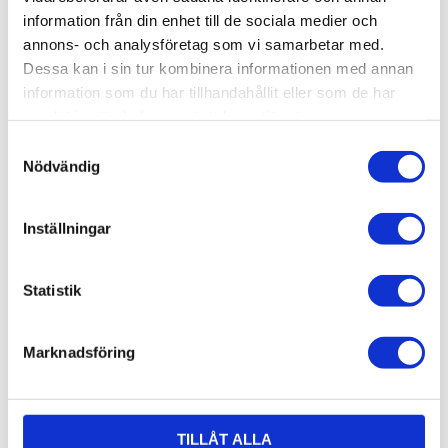
Bildskärmsfäste: Pressgjuten aluminium
information från din enhet till de sociala medier och
Kabelhanteringsskydd: Plast
annons- och analysföretag som vi samarbetar med.
Shims & bussningar: Plast
Dessa kan i sin tur kombinera informationen med annan
Monteringsfläns: Pressgjuten aluminium
information som du har tillhandahållit eller som de har
Monteringsadapter: Pressgjuten aluminium
samlat in när du har använt deras tjänster.
Skruvar: Elförzinkat Stål
Samtyckesval
Nödvändig
Färg:
Monteringsplatta VESA, avtagbar: Silvergrå /
Inställningar
Svart
Bildskärmsfäste: Silvergrå
Kabelhanteringsskydd: Svart
Statistik
Shims & bussningar: Svart
Monteringsfläns: Silvergrå
Marknadsföring
Monteringsadapter: Silvergrå
Kit som innehåller:
1 Monteringsplatta VESA, avtagbar
TILLÅT ALLA