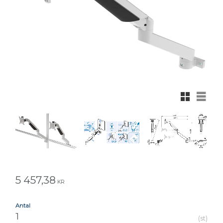
Rutnätsvy
Listvy
5 457,38
KR
Antal
st