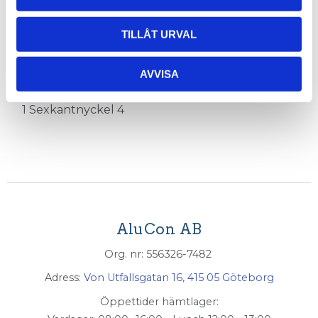
1 Bildskärmsfäste med Kabelhanteringsskydd
1 Monteringsfläns
TILLÅT URVAL
1 Monteringsadapter
1 Monterings skruv, DIN 6912 - M8 x 25
2 Monterings skruv, DIN 6912 - M8 x 16
AVVISA
1 Sexkantnyckel 3
1 Sexkantnyckel 4
AluCon AB
Org. nr: 556326-7482
Adress:
Von Utfallsgatan 16, 415 05 Göteborg
Öppettider hämtlager: