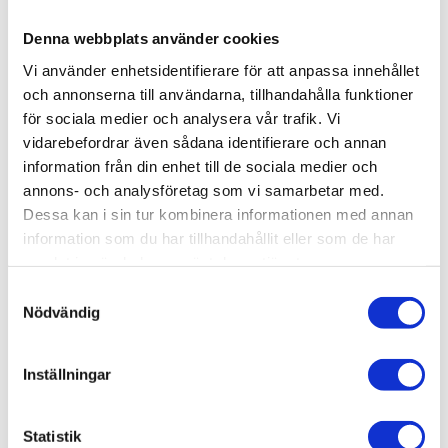
st
Denna webbplats använder cookies
Vi använder enhetsidentifierare för att anpassa innehållet
KÖP
och annonserna till användarna, tillhandahålla funktioner
för sociala medier och analysera vår trafik. Vi
Lagerstatus
Beställningsvara, lev. tid: 1-2
vidarebefordrar även sådana identifierare och annan
veckor
information från din enhet till de sociala medier och
Artikelnr
004-251
annons- och analysföretag som vi samarbetar med.
Dessa kan i sin tur kombinera informationen med annan
SKARVPLATTA 40x80, T-spår 8.
information som du har tillhandahållit eller som de har
samlat in när du har använt deras tjänster.
3D step-fil:
Här kan du hämta en 3D step-fil
004-251
Samtyckesval
Nödvändig
Material:
Stål, Elförzinkat.
Funktion:
Sitter utanpå profilen och används
Inställningar
för att sätta ihop två 40x40 till en 40x80.
Övrigt:
Levereras komplett med muttrar,
Statistik
skruvar och brickor.