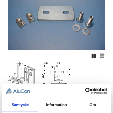
Rutnätsvy
Listvy
61,67
KR
Samtycke
Information
Om
Antal