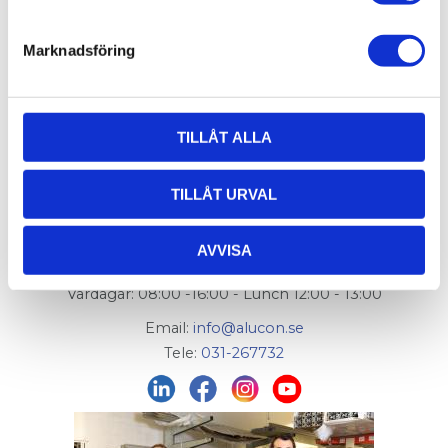
Marknadsföring
TILLÅT ALLA
AluCon AB
TILLÅT URVAL
Org. nr: 556326-7482
Adress:
Von Utfallsgatan 16, 415 05 Göteborg
AVVISA
Öppettider hämtlager:
Vardagar: 08:00 -16:00 - Lunch 12:00 - 13:00
Email:
info@alucon.se
Tele:
031-267732