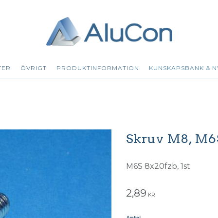
TER
ÖVRIGT
PRODUKTINFORMATION
KUNSKAPSBANK & N
Skruv M8, M6
M6S 8x20fzb, 1st
2,89
KR
Antal