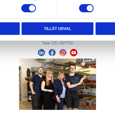
Org. nr: 556326-7482
Adress:
Von Utfallsgatan 16, 415 05 Göteborg
Öppettider hämtlager:
Vardagar: 08:00 -16:00 - Lunch 12:00 - 13:00
TILLÅT URVAL
Email:
info@alucon.se
Tele:
031-267732