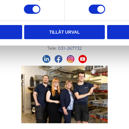
Org. nr: 556326-7482
Adress:
Von Utfallsgatan 16, 415 05 Göteborg
Öppettider hämtlager:
Vardagar: 08:00 -16:00 - Lunch 12:00 - 13:00
TILLÅT URVAL
Email:
info@alucon.se
Tele:
031-267732