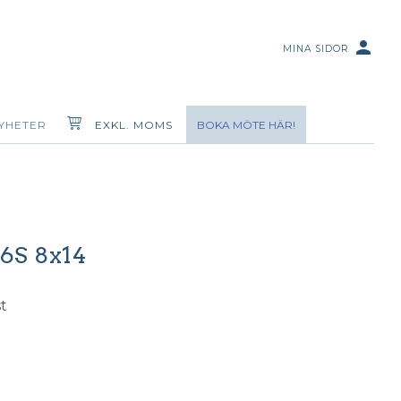
person
MINA SIDOR
YHETER
EXKL. MOMS
BOKA MÖTE HÄR!
6S 8x14
t