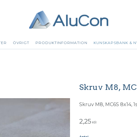
TER
ÖVRIGT
PRODUKTINFORMATION
KUNSKAPSBANK & N
Skruv M8, MC
Skruv M8, MC6S 8x14, 1s
2,25
KR
Antal