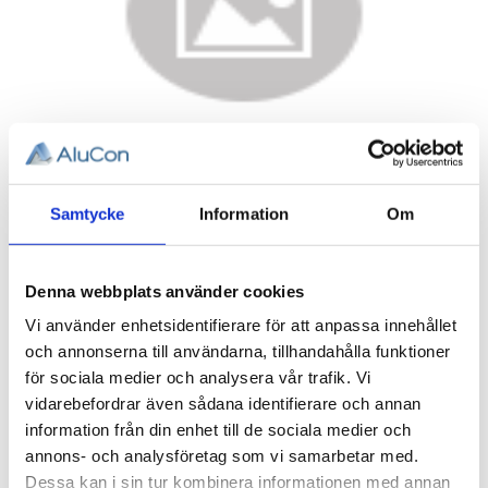
Samtycke
Information
Om
3,27
KR
Denna webbplats använder cookies
Antal
st
Vi använder enhetsidentifierare för att anpassa innehållet
och annonserna till användarna, tillhandahålla funktioner
KÖP
för sociala medier och analysera vår trafik. Vi
vidarebefordrar även sådana identifierare och annan
information från din enhet till de sociala medier och
Lagerstatus
Lagervara
annons- och analysföretag som vi samarbetar med.
Artikelnr
098-076
Vikt
0,001 kg
Dessa kan i sin tur kombinera informationen med annan