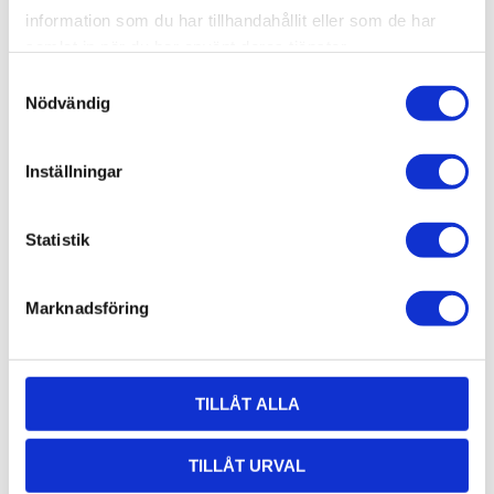
information som du har tillhandahållit eller som de har
samlat in när du har använt deras tjänster.
Samtyckesval
Nödvändig
Inställningar
AluCon AB
Org. nr: 556326-7482
Statistik
Adress:
Von Utfallsgatan 16, 415 05 Göteborg
Öppettider hämtlager:
Marknadsföring
Vardagar: 08:00 -16:00 - Lunch 12:00 - 13:00
Email:
info@alucon.se
Tele:
031-267732
TILLÅT ALLA
TILLÅT URVAL