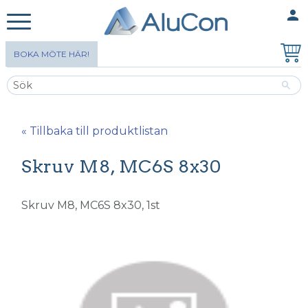
person
MINA SIDOR
Meny
BOKA MÖTE HÄR!
« Tillbaka till produktlistan
Skruv M8, MC6S 8x30
Skruv M8, MC6S 8x30, 1st