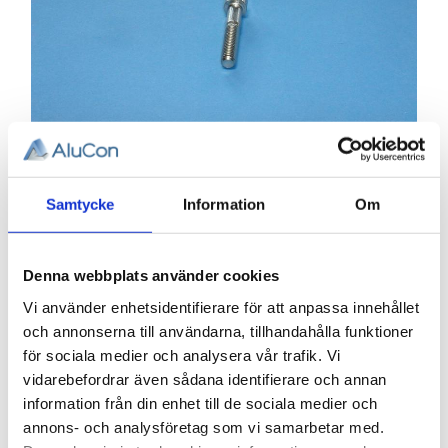
Samtycke
Information
Om
6,26
KR
Antal
Denna webbplats använder cookies
st
Vi använder enhetsidentifierare för att anpassa innehållet
och annonserna till användarna, tillhandahålla funktioner
KÖP
för sociala medier och analysera vår trafik. Vi
vidarebefordrar även sådana identifierare och annan
information från din enhet till de sociala medier och
Lagerstatus
I lager
Artikelnr
098-150
annons- och analysföretag som vi samarbetar med.