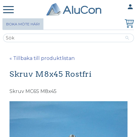
person
MINA SIDOR
Meny
BOKA MÖTE HÄR!
« Tillbaka till produktlistan
Skruv M8x45 Rostfri
Skruv MC6S M8x45