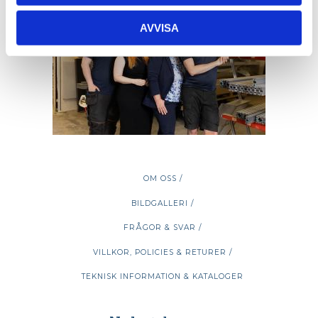
AVVISA
OM OSS /
BILDGALLERI /
FRÅGOR & SVAR /
VILLKOR, POLICIES & RETURER /
TEKNISK INFORMATION & KATALOGER