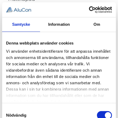
Antal
st
Samtycke
Information
Om
KÖP
Denna webbplats använder cookies
Vi använder enhetsidentifierare för att anpassa innehållet
och annonserna till användarna, tillhandahålla funktioner
Lagerstatus
Beställningsvara, lev. tid: 1-2
för sociala medier och analysera vår trafik. Vi
veckor
Artikelnr
003-206L
vidarebefordrar även sådana identifierare och annan
Vikt
0,0005 kg
information från din enhet till de sociala medier och
annons- och analysföretag som vi samarbetar med.
Dessa kan i sin tur kombinera informationen med annan
Skyddlist, T-Spår 8.
information som du har tillhandahållit eller som de har
3D step-fil:
Här kan du hämta en 3D step-fil
samlat in när du har använt deras tjänster.
003-206
Samtyckesval
Nödvändig
Material:
Plast NBR, Svart