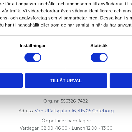
e för att anpassa innehållet och annonserna till användarna, tillh
 015-208
vår trafik. Vi vidarebefordrar även sådana identifierare och anna
nnons- och analysföretag som vi samarbetar med. Dessa kan i sin
har tillhandahållit eller som de har samlat in när du har använt 
8, snäpplås som håller dörren stängd.
Inställningar
Statistik
TILLÅT URVAL
AluCon AB
Org. nr: 556326-7482
Adress:
Von Utfallsgatan 16, 415 05 Göteborg
Öppettider hämtlager:
Vardagar: 08:00 -16:00 - Lunch 12:00 - 13:00