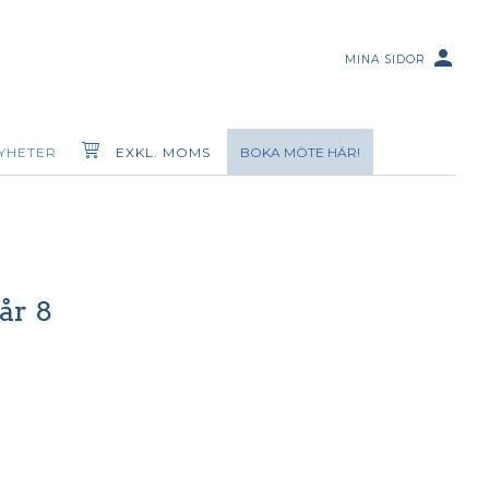
person
MINA SIDOR
YHETER
EXKL. MOMS
BOKA MÖTE HÄR!
år 8