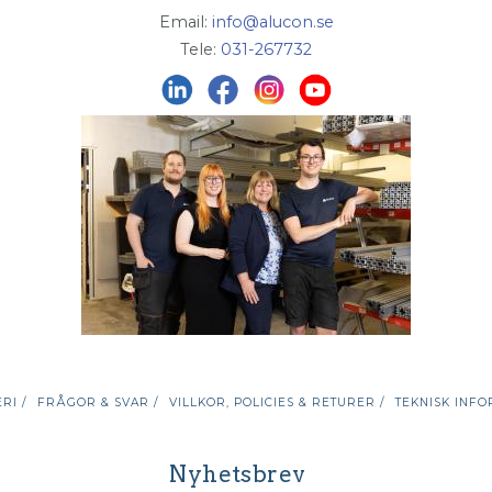
Email:
info@alucon.se
Tele:
031-267732
RI /
FRÅGOR & SVAR /
VILLKOR, POLICIES & RETURER /
TEKNISK INFO
Nyhetsbrev