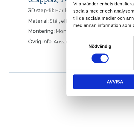
Vi använder enhetsidentifierar
3D step-fil:
Här kan du hämta en 3D step-fil
sociala medier och analysera 
till de sociala medier och a
Material:
Stål, elförzinkat.
med annan information som du 
Montering:
Monteringsdetaljer ingår
Samtyckesval
Övrig info:
Används till profiler med T-Spår 
Nödvändig
AVVISA