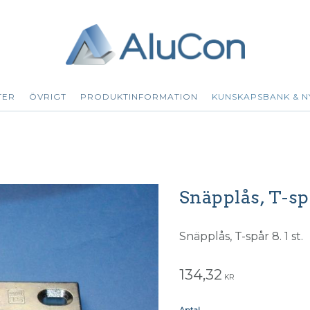
TER
ÖVRIGT
PRODUKTINFORMATION
KUNSKAPSBANK & N
Snäpplås, T-sp
Snäpplås, T-spår 8. 1 st.
134,32
KR
Antal