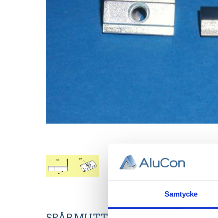
Samtycke
SPÅRMUTTER M5, T-spår 7 Utan 