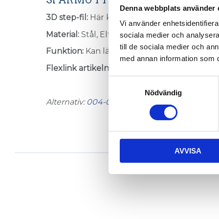
Denna webbplats använder 
3D step-fil:
Här kan du hämta en 3D step-fil
Vi använder enhetsidentifierar
Material:
Stål, Elförzinkat.
sociala medier och analysera 
till de sociala medier och a
Funktion:
Kan läggas in mitt på profilen.
med annan information som du 
Flexlink artikelnummer:
XFAN 5
Samtyckesval
Nödvändig
Alternativ:
004-013
,
004-002
AVVISA