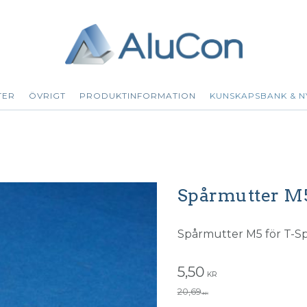
TER
ÖVRIGT
PRODUKTINFORMATION
KUNSKAPSBANK & N
Spårmutter M5
Spårmutter M5 för T-Sp
Nedsatt pris:
5,50
KR
Ordinarie pris:
20,69
KR