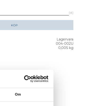
st
KÖP
Lagervara
004-002U
0,005 kg
Om