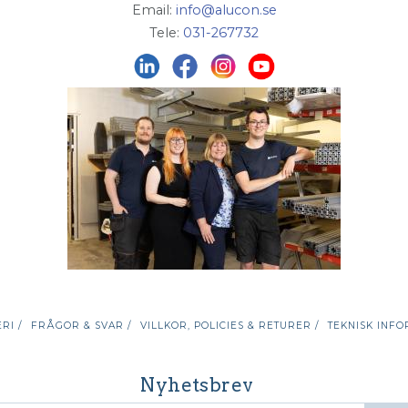
Email:
info@alucon.se
Tele:
031-267732
RI /
FRÅGOR & SVAR /
VILLKOR, POLICIES & RETURER /
TEKNISK INFO
Nyhetsbrev