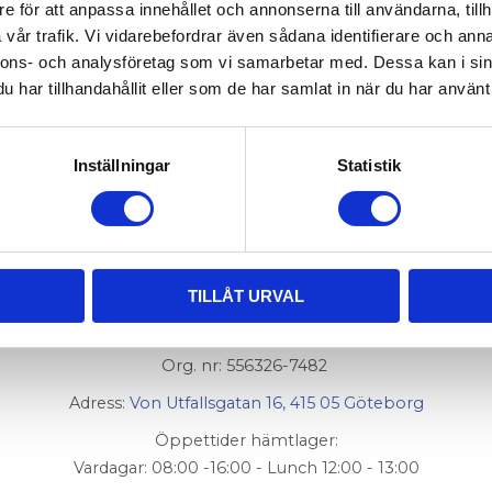
e för att anpassa innehållet och annonserna till användarna, tillh
vår trafik. Vi vidarebefordrar även sådana identifierare och anna
nnons- och analysföretag som vi samarbetar med. Dessa kan i sin
har tillhandahållit eller som de har samlat in när du har använt 
9
(2 st) (Balkände på profiler med centrumhål för M12 s
Inställningar
Statistik
TILLÅT URVAL
AluCon AB
Org. nr: 556326-7482
Adress:
Von Utfallsgatan 16, 415 05 Göteborg
Öppettider hämtlager:
Vardagar: 08:00 -16:00 - Lunch 12:00 - 13:00