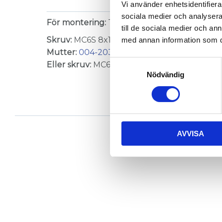
Vi använder enhetsidentifierar
sociala medier och analysera 
För montering:
T-spår 8 (ingår ej)
till de sociala medier och a
Skruv:
MC6S 8x14fzb (2 st)
med annan information som du 
Mutter:
004-203
(2 st) (Balksida)
Samtyckesval
Eller skruv:
MC6S 8x30 (Balkända) +
008-20
Nödvändig
AVVISA