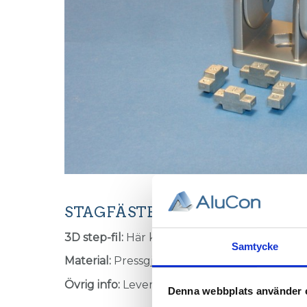
STAGFÄSTE STÄLLBART M8, T-S
3D step-fil:
Här kan du hämta en 3D step-fil
Samtycke
Material:
Pressgjuten Zink, lackerad.
Övrig info:
Levereras med styrklackar.
Denna webbplats använder 