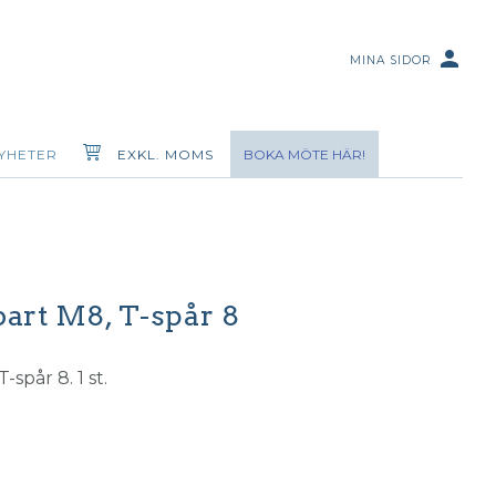
person
MINA SIDOR
YHETER
EXKL. MOMS
BOKA MÖTE HÄR!
lbart M8, T-spår 8
-spår 8. 1 st.