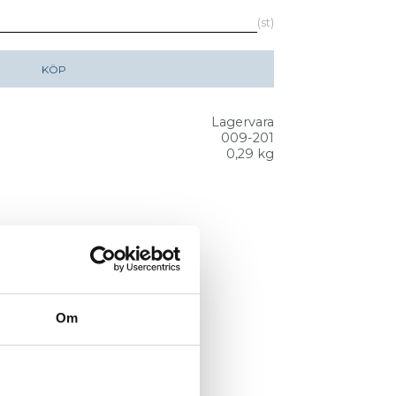
st
KÖP
Lagervara
009-201
0,29 kg
Om