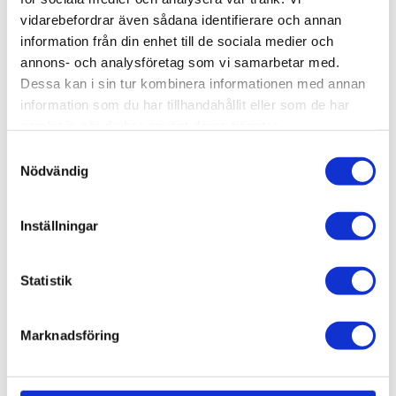
vidarebefordrar även sådana identifierare och annan
KÖP
information från din enhet till de sociala medier och
annons- och analysföretag som vi samarbetar med.
Dessa kan i sin tur kombinera informationen med annan
Lagerstatus
Beställningsvara, lev. tid: 1-2
information som du har tillhandahållit eller som de har
veckor
Artikelnr
021-100
samlat in när du har använt deras tjänster.
Vikt
0,7 kg
Samtyckesval
Nödvändig
Material: Härdat stål.
Inställningar
Statistik
AluCon AB
Marknadsföring
Org. nr: 556326-7482
Adress:
Von Utfallsgatan 16, 415 05 Göteborg