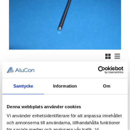
Rutnätsvy
Listvy
Samtycke
Information
Om
751,68
Denna webbplats använder cookies
KR
Vi använder enhetsidentifierare för att anpassa innehållet
Antal
och annonserna till användarna, tillhandahålla funktioner
st
för sociala medier och analysera vår trafik. Vi