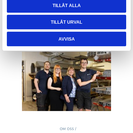
TILLÅT ALLA
Öppettider hämtlager:
Vardagar: 08:00 -16:00 - Lunch 12:00 - 13:00
TILLÅT URVAL
Email:
info@alucon.se
Tele:
031-267732
AVVISA
OM OSS /