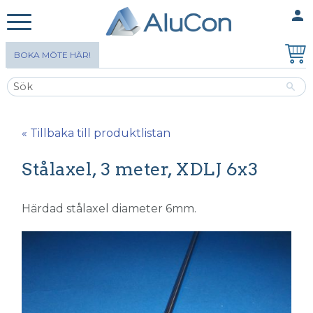
person
MINA SIDOR
Meny
BOKA MÖTE HÄR!
« Tillbaka till produktlistan
Stålaxel, 3 meter, XDLJ 6x3
Härdad stålaxel diameter 6mm.