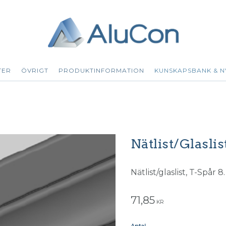
TER
ÖVRIGT
PRODUKTINFORMATION
KUNSKAPSBANK & N
Nätlist/Glasli
Nätlist/glaslist, T-Spår 8. 
71,85
KR
Antal