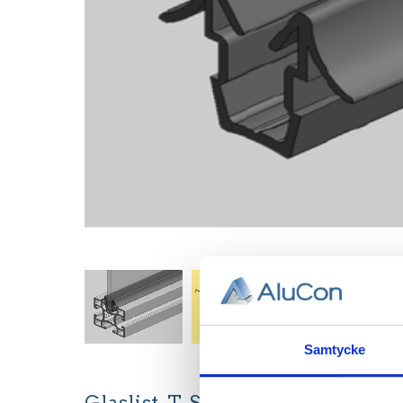
Samtycke
Glaslist, T-Spår 8.