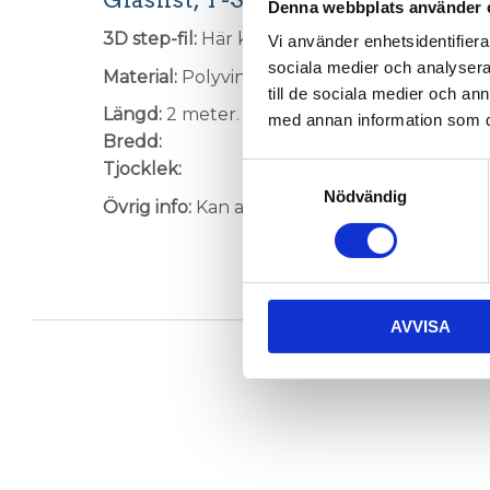
Denna webbplats använder 
3D step-fil:
Här kan du hämta en 3D step-fil
Vi använder enhetsidentifierar
sociala medier och analysera 
Material:
Polyvinylklorid, svart.
till de sociala medier och a
Längd:
2 meter.
med annan information som du 
Bredd:
Tjocklek:
Samtyckesval
Nödvändig
Övrig info:
Kan användas som både Nätlist och
AVVISA