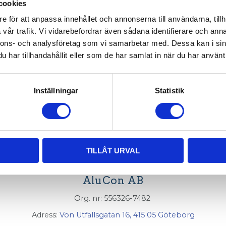
cookies
003-208
e för att anpassa innehållet och annonserna till användarna, tillh
vår trafik. Vi vidarebefordrar även sådana identifierare och anna
nnons- och analysföretag som vi samarbetar med. Dessa kan i sin
har tillhandahållit eller som de har samlat in när du har använt 
Inställningar
Statistik
 glaslist för skivor med tjocklek 2-5mm.
TILLÅT URVAL
AluCon AB
Org. nr: 556326-7482
Adress:
Von Utfallsgatan 16, 415 05 Göteborg