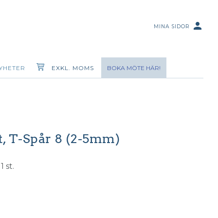
person
MINA SIDOR
YHETER
EXKL. MOMS
BOKA MÖTE HÄR!
st, T-Spår 8 (2-5mm)
1 st.