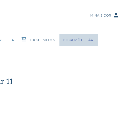
person
MINA SIDOR
YHETER
EXKL. MOMS
BOKA MÖTE HÄR!
r 11