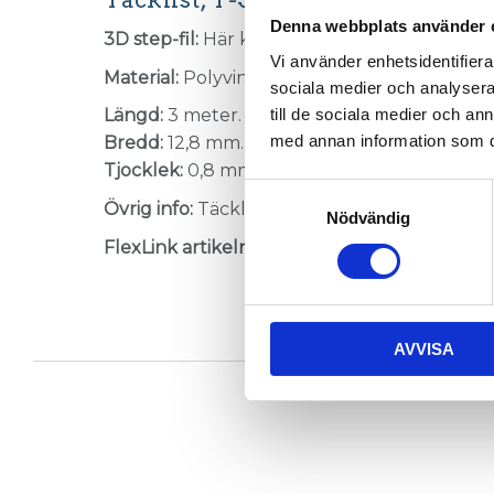
Denna webbplats använder 
3D step-fil:
Här kan du hämta en 3D step-fil
Vi använder enhetsidentifierar
Material:
Polyvinylklorid, grå.
sociala medier och analysera 
till de sociala medier och a
Längd:
3 meter.
med annan information som du 
Bredd:
12,8 mm.
Tjocklek:
0,8 mm.
Samtyckesval
Övrig info:
Täcklist för profiler T-Spår 11.
Nödvändig
FlexLink artikelnummer:
XCAC 3P
AVVISA