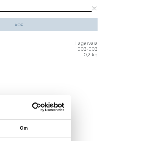
st
KÖP
Lagervara
003-003
0,2 kg
Om