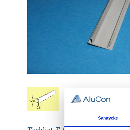
Samtycke
Täcklist, T-Spår 11.