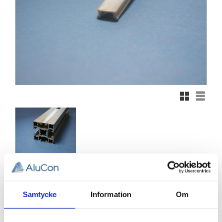
Rutnätsvy
Listvy
36,00
KR
Samtycke
Information
Om
Antal
st