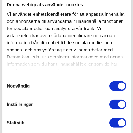
Denna webbplats använder cookies
KÖP
Vi använder enhetsidentifierare för att anpassa innehållet
och annonserna till användarna, tillhandahålla funktioner
för sociala medier och analysera vår trafik. Vi
Lagerstatus
Lagervara
vidarebefordrar även sådana identifierare och annan
Artikelnr
003-202
information från din enhet till de sociala medier och
annons- och analysföretag som vi samarbetar med.
Täcklist, T-Spår 8.
Dessa kan i sin tur kombinera informationen med annan
information som du har tillhandahållit eller som de har
3D step-fil:
Här kan du hämta en 3D step-fil
samlat in när du har använt deras tjänster.
003-202
Samtyckesval
Material:
Polyvinylklorid, silvergrå.
Nödvändig
Längd:
2 meter.
Bredd:
00
mm.
Inställningar
Tjocklek:
00 mm.
Övrig info:
Täcklist för profiler T-Spår 8.
Statistik