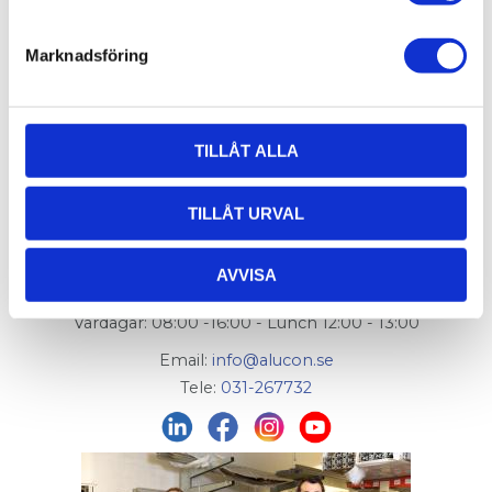
Marknadsföring
TILLÅT ALLA
AluCon AB
TILLÅT URVAL
Org. nr: 556326-7482
Adress:
Von Utfallsgatan 16, 415 05 Göteborg
AVVISA
Öppettider hämtlager:
Vardagar: 08:00 -16:00 - Lunch 12:00 - 13:00
Email:
info@alucon.se
Tele:
031-267732