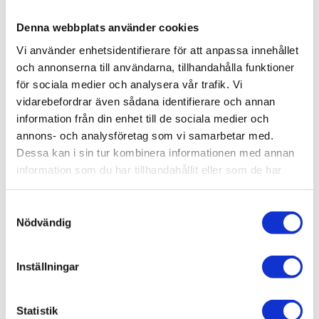
Denna webbplats använder cookies
KÖP
Vi använder enhetsidentifierare för att anpassa innehållet
och annonserna till användarna, tillhandahålla funktioner
Lagerstatus
Beställningsvara, lev. tid: 1-2
för sociala medier och analysera vår trafik. Vi
veckor
Artikelnr
099-036
vidarebefordrar även sådana identifierare och annan
Vikt
2,645 kg
information från din enhet till de sociala medier och
annons- och analysföretag som vi samarbetar med.
Hylla av aluminium med plats för tangentbord
Dessa kan i sin tur kombinera informationen med annan
och datormus med armledsstöd
information som du har tillhandahållit eller som de har
samlat in när du har använt deras tjänster.
Material:
Samtyckesval
Hylla: Aluminium, anodiserat
Nödvändig
Täcklock: Plast, PA
Skruvar, Elförzinkat stål
Inställningar
Färg:
Hylla: Silvergrå
Statistik
Täcklock: Grå