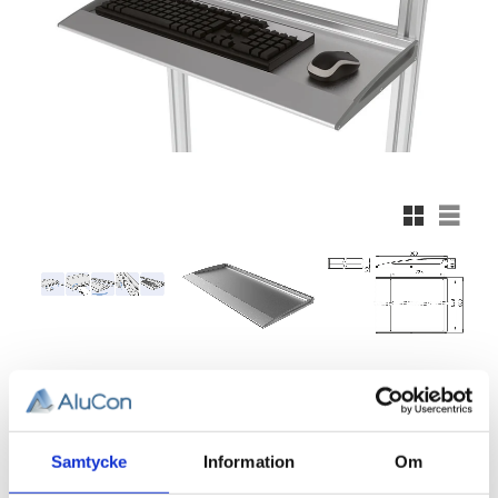
Rutnätsvy
Listvy
1 758,49
KR
Antal
Samtycke
Information
Om
st