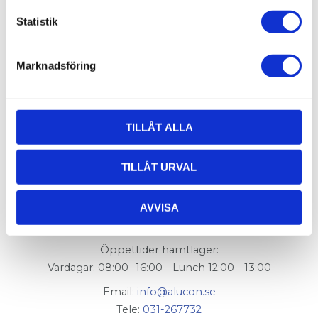
Alternativ T-spår 7:
004-002
Statistik
Alternativ T-spår 11:
004-007
,
004-024
Marknadsföring
TILLÅT ALLA
TILLÅT URVAL
AluCon AB
Org. nr: 556326-7482
AVVISA
Adress:
Von Utfallsgatan 16, 415 05 Göteborg
Öppettider hämtlager:
Vardagar: 08:00 -16:00 - Lunch 12:00 - 13:00
Email:
info@alucon.se
Tele:
031-267732