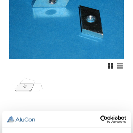
Rutnätsvy
Listvy
7,79
KR
Antal