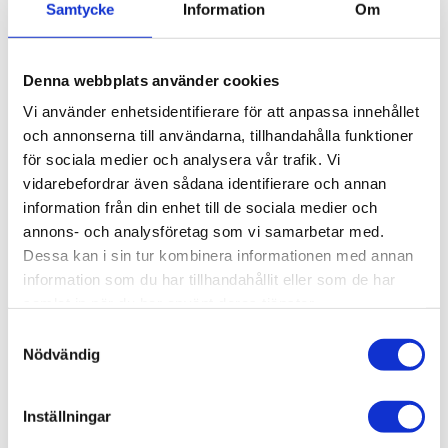
Samtycke
Information
Om
st
KÖP
Denna webbplats använder cookies
Vi använder enhetsidentifierare för att anpassa innehållet
Lagerstatus
Lagervara
och annonserna till användarna, tillhandahålla funktioner
Artikelnr
004-013
för sociala medier och analysera vår trafik. Vi
Vikt
0,008 kg
vidarebefordrar även sådana identifierare och annan
information från din enhet till de sociala medier och
UNIVERSALMUTTER M5, T-spår
annons- och analysföretag som vi samarbetar med.
Dessa kan i sin tur kombinera informationen med annan
7/11.
information som du har tillhandahållit eller som de har
3D step-fil:
Här kan du hämta en 3D step-
samlat in när du har använt deras tjänster.
fil
004-013
Samtyckesval
Nödvändig
Material:
Stål, Elförzinkat.
Funktion:
Skjuts in i spåränden.
Inställningar