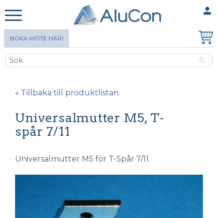
person
MINA SIDOR
Meny
BOKA MÖTE HÄR!
« Tillbaka till produktlistan
Universalmutter M5, T-
spår 7/11
Universalmutter M5 för T-Spår 7/11.