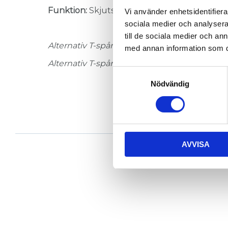
Funktion:
Skjuts in i spåränden.
Vi använder enhetsidentifierar
sociala medier och analysera 
till de sociala medier och a
Alternativ T-spår 7:
004-003
med annan information som du 
Alternativ T-spår 11:
004-008
,
004-017
Samtyckesval
Nödvändig
AVVISA