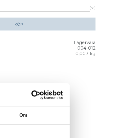
st
KÖP
Lagervara
004-012
0,007 kg
Om