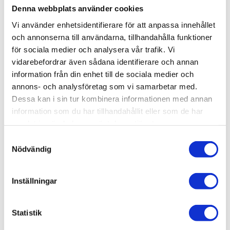
Denna webbplats använder cookies
Vi använder enhetsidentifierare för att anpassa innehållet
och annonserna till användarna, tillhandahålla funktioner
för sociala medier och analysera vår trafik. Vi
vidarebefordrar även sådana identifierare och annan
information från din enhet till de sociala medier och
annons- och analysföretag som vi samarbetar med.
Dessa kan i sin tur kombinera informationen med annan
information som du har tillhandahållit eller som de har
Täcklock
Skruv M5,
samlat in när du har använt deras tjänster.
för
MLC6S
vinkelfäste
5x10
Samtyckesval
Nödvändig
18x18x18
MLC6S 5x10. 1st.
Täcklock för
Vinkelfäste
Inställningar
18x18x18. M5. T-spår
6,62
2,25
5. (005-019) 1st.
KR
KR
Statistik
KÖP
KÖP