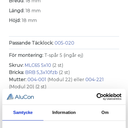
Bredd:
18 mm
Längd:
18 mm
Höjd:
18 mm
Passande Täcklock:
005-020
För montering:
T-spår 5 (ingår ej)
Skruv:
MLC6S 5x10
(2 st)
Bricka:
BRB 5,3x10fzb
(2 st)
Mutter:
004-001
(Modul 22) eller
004-221
(Modul 20) (2 st)
Alternativ:
005-001
Samtycke
Information
Om
Relaterade produkter