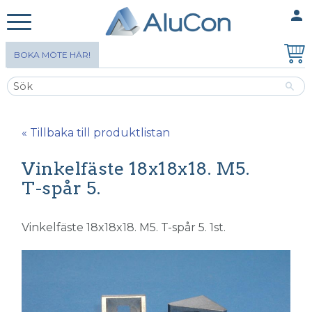
person
MINA SIDOR
Meny
BOKA MÖTE HÄR!
« Tillbaka till produktlistan
Vinkelfäste 18x18x18. M5.
T-spår 5.
Vinkelfäste 18x18x18. M5. T-spår 5. 1st.