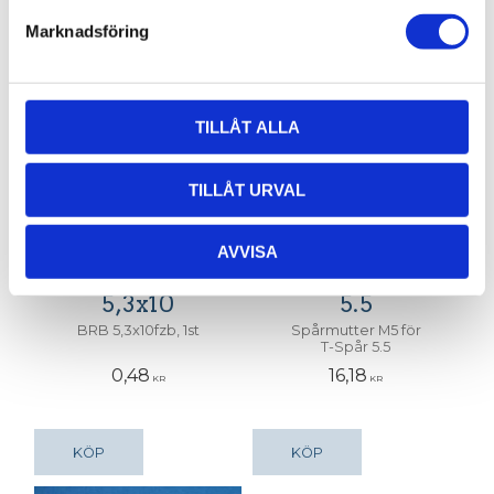
Marknadsföring
TILLÅT ALLA
TILLÅT URVAL
Planbricka
Spårmutter
AVVISA
M5, BRB
M5, T-spår
5,3x10
5.5
BRB 5,3x10fzb, 1st
Spårmutter M5 för
T-Spår 5.5
0,48
16,18
KR
KR
KÖP
KÖP