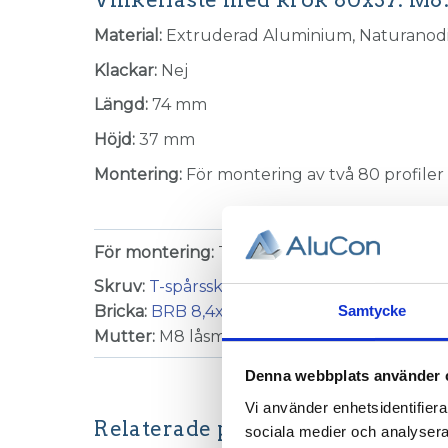
Material:
Extruderad Aluminium, Naturanodi
Klackar:
Nej
Längd:
74 mm
Höjd:
37 mm
Montering:
För montering av två 80 profiler 
För montering:
T-spår 8 (ingår)
Skruv:
T-spårsskruv M8x25
(3 st)
Samtycke
Bricka:
BRB 8,4x16 fzb
(3 st)
Mutter:
M8 låsmutter (3 st)
Denna webbplats använder 
Vi använder enhetsidentifierar
Relaterade produkter
sociala medier och analysera 