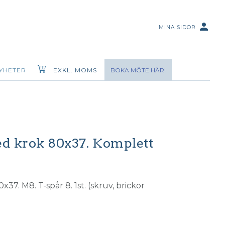
person
MINA SIDOR
YHETER
EXKL. MOMS
BOKA MÖTE HÄR!
ed krok 80x37. Komplett
37. M8. T-spår 8. 1st. (skruv, brickor