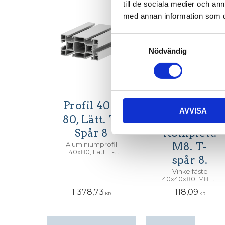
till de sociala medier och a
med annan information som du 
Samtyckesval
Nödvändig
Profil 40 x
Vinkelfäste
AVVISA
80, Lätt. T-
40x40x80.
Spår 8
Komplett.
M8. T-
Aluminiumprofil
40x80, Lätt. T-
spår 8.
Spår 8.
Centrumhål för
Vinkelfäste
M12 skruv
40x40x80. M8. T-
spår 8. Komplett
1 378,73
118,09
med spårmuttrar,
KR
KR
skruvar och
brickor. 1st.