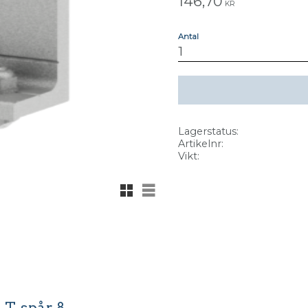
146,70
KR
Antal
Lagerstatus
Artikelnr
Vikt
Rutnätsvy
Listvy
 T-spår 8.