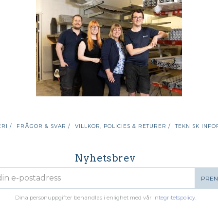
RI /
FRÅGOR & SVAR /
VILLKOR, POLICIES & RETURER /
TEKNISK INFO
Nyhetsbrev
PRE
Dina personuppgifter behandlas i enlighet med vår
integritetspolicy
.