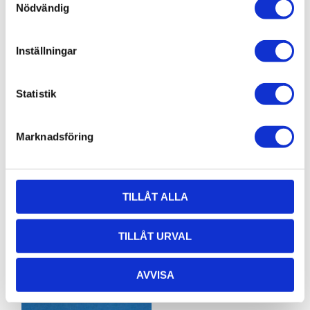
Nödvändig
Inställningar
Skruv M5,
Planbricka
Statistik
MC6S 5x10
M5, BRB
5,3x10
MC6S 5x10, 1st
Marknadsföring
BRB 5,3x10fzb, 1st
2,16
0,48
KR
KR
TILLÅT ALLA
KÖP
KÖP
TILLÅT URVAL
AVVISA