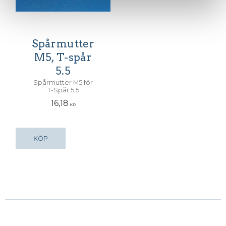
Spårmutter
M5, T-spår
5.5
Spårmutter M5 för
T-Spår 5.5
16,18
KR
KÖP