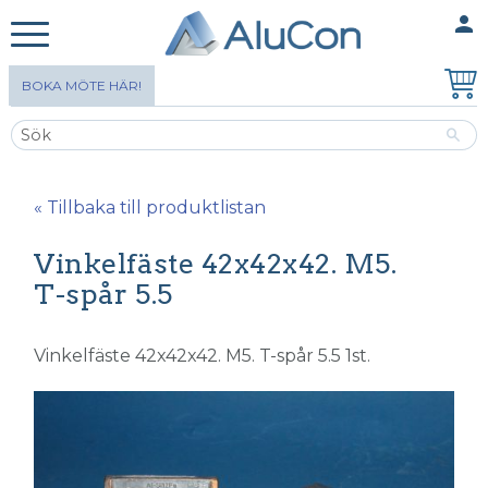
person
MINA SIDOR
Meny
BOKA MÖTE HÄR!
« Tillbaka till produktlistan
Vinkelfäste 42x42x42. M5.
T-spår 5.5
Vinkelfäste 42x42x42. M5. T-spår 5.5 1st.