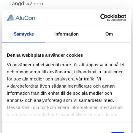
Längd:
42 mm
Höjd:
42 mm
Samtycke
Information
Om
För montering:
T-spår 5 (ingår ej)
Skruv:
MLC6S 5x10
(8 st)
Bricka:
BRB 5,3x10fzb
(8 st)
Denna webbplats använder cookies
Mutter:
004-001
(8 st)
Vi använder enhetsidentifierare för att anpassa innehållet
och annonserna till användarna, tillhandahålla funktioner
för sociala medier och analysera vår trafik. Vi
Flexlink artikelnummer:
XDFA 44 B
vidarebefordrar även sådana identifierare och annan
information från din enhet till de sociala medier och
Relaterade produkter
annons- och analysföretag som vi samarbetar med.
Dessa kan i sin tur kombinera informationen med annan
information som du har tillhandahållit eller som de har
samlat in när du har använt deras tjänster.
Samtyckesval