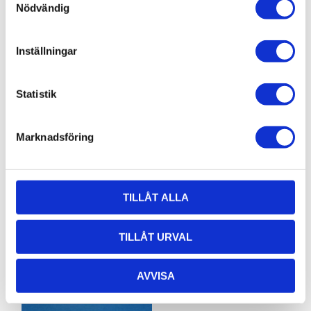
Nödvändig
Inställningar
Skruv M8,
Planbricka
Statistik
M6S 8x16
M8, BRB
8,4x16
M6S 8x16fzb 1st
Marknadsföring
BRB 8,4x16 fzb, 1st
1,86
0,48
KR
KR
TILLÅT ALLA
KÖP
KÖP
TILLÅT URVAL
AVVISA