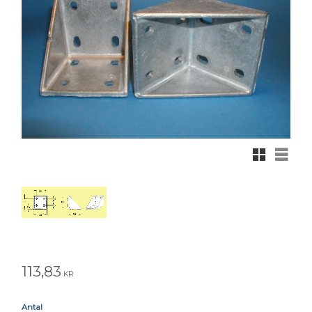
Rutnätsvy
Listvy
113,83
KR
Antal