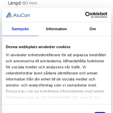
Längd:
80 mm
Höjd:
80 mm
Samtycke
Information
Om
För montering:
T-spår 11 (ingår ej)
Skruv:
M6S 8x16fzb
(8 st)
Bricka:
BRB 8,4x16 fzb
(8 st)
Denna webbplats använder cookies
Mutter:
004-009
(8 st)
Vi använder enhetsidentifierare för att anpassa innehållet
och annonserna till användarna, tillhandahålla funktioner
för sociala medier och analysera vår trafik. Vi
Flexlink artikelnummer:
XCFA 88 A
vidarebefordrar även sådana identifierare och annan
information från din enhet till de sociala medier och
Relaterade produkter
annons- och analysföretag som vi samarbetar med.
Dessa kan i sin tur kombinera informationen med annan
information som du har tillhandahållit eller som de har
samlat in när du har använt deras tjänster.
Samtyckesval