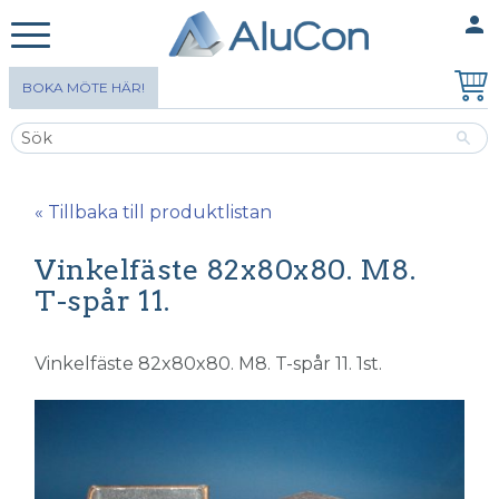
person
MINA SIDOR
Meny
BOKA MÖTE HÄR!
« Tillbaka till produktlistan
Vinkelfäste 82x80x80. M8.
T-spår 11.
Vinkelfäste 82x80x80. M8. T-spår 11. 1st.