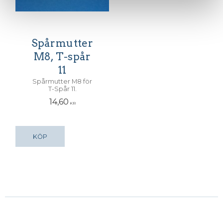
Spårmutter
M8, T-spår
11
Spårmutter M8 för
T-Spår 11.
14,60
KR
KÖP