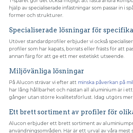
T-spåret gör det också möjligt att fästa andra kompo
hjälp av specialiserade infästningar som passar in i 
former och strukturer.
Specialiserade lösningar för specifik
Utöver standardprofiler erbjuder vi också specialise
profiler som har kapats, borrats eller frästs för att p
annan färg för att ge ett mer estetiskt utseende.
Miljövänliga lösningar
På Alucon
strävar vi efter att
minska påverkan på mi
har lång hållbarhet och nästan all aluminium är i e
gånger utan större kvalitetsförlust. Idag utgörs me
Ett brett sortiment av profiler för oli
Alucon
erbjuder ett brett sortiment av aluminiumpro
användningsområden.
Här är ett urval av våra mest