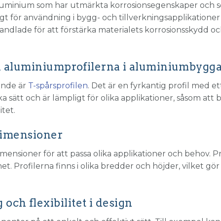
t aluminium som har utmärkta korrosionsegenskaper och s
 för användning i bygg- och tillverkningsapplikationer d
handlade för att förstärka materialets korrosionsskydd 
da aluminiumprofilerna i aluminiumbyg
ande är
T-spårsprofilen
. Det är en fyrkantig profil med e
a sätt och är lämpligt för olika applikationer, såsom att
tet.
 dimensioner
dimensioner för att passa olika applikationer och behov. P
 Profilerna finns i olika bredder och höjder, vilket gör d
ch flexibilitet i design