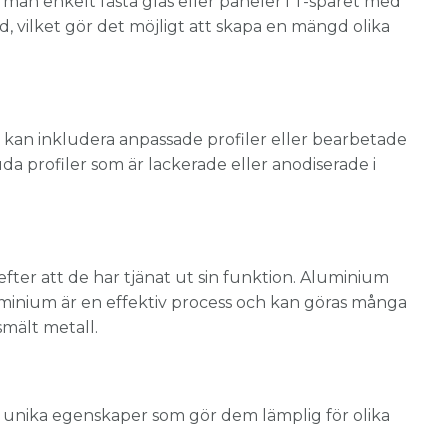
 man enkelt fästa glas eller paneler i T-spåret med
ed, vilket gör det möjligt att skapa en mängd olika
ar kan inkludera anpassade profiler eller bearbetade
juda profiler som är lackerade eller anodiserade i
ter att de har tjänat ut sin funktion. Aluminium
uminium är en effektiv process och kan göras många
mält metall.
ar unika egenskaper som gör dem lämplig för olika