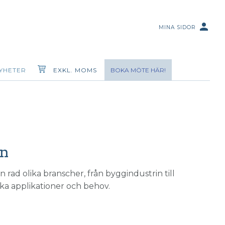
person
MINA SIDOR
YHETER
EXKL. MOMS
BOKA MÖTE HÄR!
in
n rad olika branscher, från byggindustrin till
lika applikationer och behov.