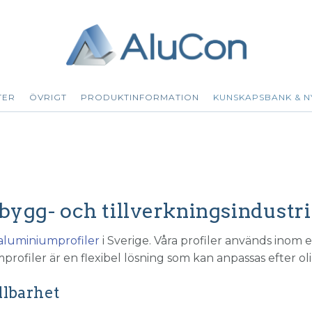
TER
ÖVRIGT
PRODUKTINFORMATION
KUNSKAPSBANK & N
 bygg- och tillverkningsindustr
aluminiumprofiler
i Sverige. Våra profiler används inom e
mprofiler är en flexibel lösning som kan anpassas efter o
llbarhet