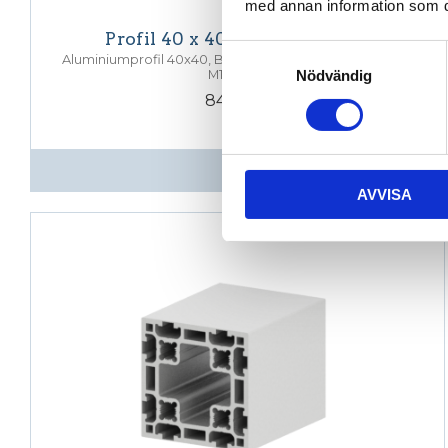
med annan information som du 
Profil 40 x 40, Basic. T-Spår 8
Samtyckesval
Aluminiumprofil 40x40, Basic. T-Spår 8. Centrumhål för
Nödvändig
M12 skruv
841,60
KR
INFO
AVVISA