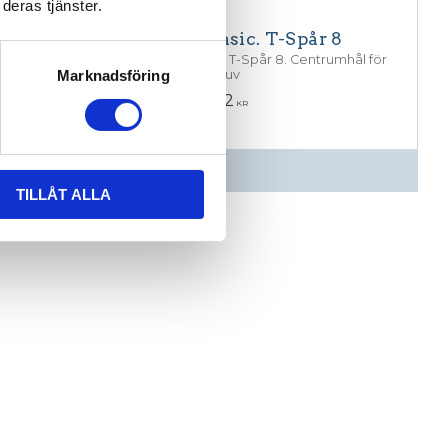
deras tjänster.
Profil 40 x 80, Basic. T-Spår 8
Aluminiumprofil 40x80, Basic. T-Spår 8. Centrumhål för
Marknadsföring
M12 skruv
1 489,12
KR
INFO
TILLÅT ALLA