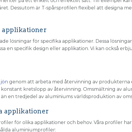
nenter på ett enkelt och effektivt sätt. Till exempel kan
spåret. Dessutom är T-spårsprofilen flexibel att designa m
a applikationer
rade lösningar för specifika applikationer. Dessa lösning
assa en specifik design eller applikation. Vi kan också erb
ljön
genom att arbeta med återvinning av produkterna ef
tt konstant kretslopp av återvinning. Omsmältning av al
r än en tredjedel av aluminiums världsproduktion av oms
ka applikationer
filer för olika applikationer och behov. Våra profiler h
 sålda aluminiumprofiler: