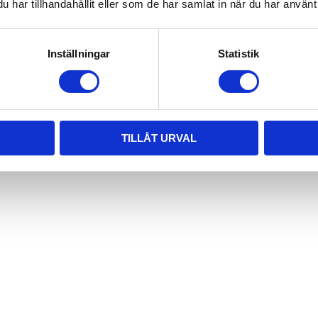
har tillhandahållit eller som de har samlat in när du har använt 
Profil 40 x 40, Basic. T2 180°. T-Spår 8
Aluminiumprofil 40x40, Basic. T2 180°. T-Spår 8.
Inställningar
Statistik
Centrumhål för M12 skruv
1 078,16
KR
INFO
TILLÅT URVAL