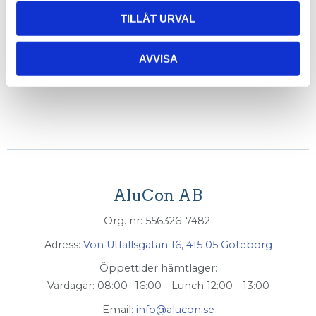
8, 1 st.
320,04
KR
TILLÅT URVAL
AVVISA
INFO
AluCon AB
Org. nr: 556326-7482
Adress:
Von Utfallsgatan 16, 415 05 Göteborg
Öppettider hämtlager:
Vardagar: 08:00 -16:00 - Lunch 12:00 - 13:00
Email:
info@alucon.se