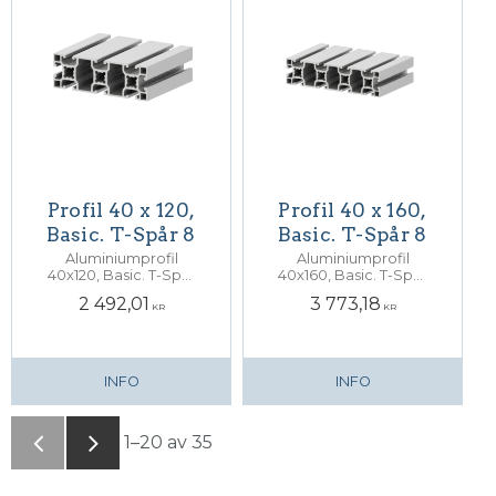
Profil 40 x 120,
Profil 40 x 160,
Basic. T-Spår 8
Basic. T-Spår 8
Aluminiumprofil
Aluminiumprofil
40x120, Basic. T-Spår
40x160, Basic. T-Spår
8. Centrumhål för M12
8. Centrumhål för M12
2 492,01
3 773,18
skruv
skruv
KR
KR
INFO
INFO
1–
20
av
35