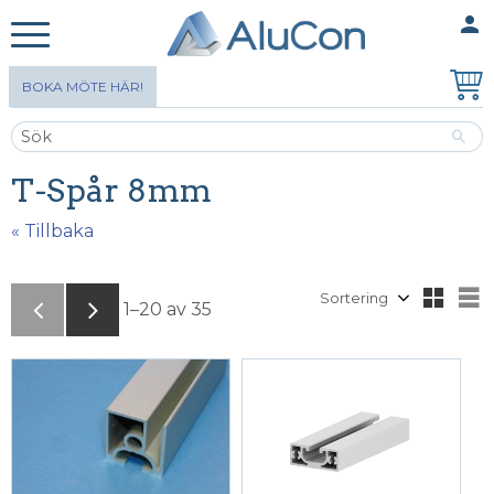
person
MINA SIDOR
Meny
BOKA MÖTE HÄR!
T-Spår 8mm
« Tillbaka
Välj sortering
V
1–
20
av
35