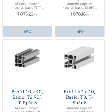
Aluminiumprofil
Aluminiumprofil
40x40, Basic T1 . T-
40x40, Basic. T2 180°.
Spår 8. Centrumhål
T-Spår 8. Centrumhål
1 075,22
1 078,16
för M12 skruv
för M12 skruv
KR
KR
INFO
INFO
Profil 40 x 40,
Profil 40 x 40,
Basic. T2 90°.
Basic. T3. T-
T-Spår 8
Spår 8
Aluminiumprofil
Aluminiumprofil
40x40, Basic T2 90°.
40x40, Basic. T3. T-