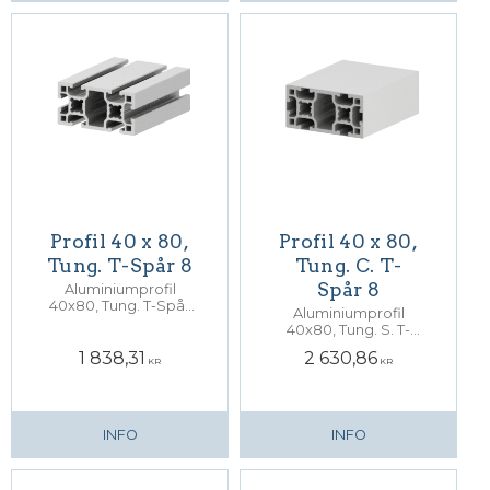
Profil 40 x 80,
Profil 40 x 80,
Tung. T-Spår 8
Tung. C. T-
Spår 8
Aluminiumprofil
40x80, Tung. T-Spår
Aluminiumprofil
8. Centrumhål för M12
40x80, Tung. S. T-
skruv
Spår 8. Centrumhål
1 838,31
2 630,86
för M12 skruv
KR
KR
INFO
INFO