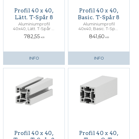
Profil 40 x 40,
Profil 40 x 40,
Lätt. T-Spår 8
Basic. T-Spår 8
Aluminiumprofil
Aluminiumprofil
40x40, Lätt. T-Spår 8.
40x40, Basic. T-Spår
Centrumhål för M12
8. Centrumhål för M12
782,55
841,60
skruv
skruv
KR
KR
INFO
INFO
Profil 40 x 40,
Profil 40 x 40,