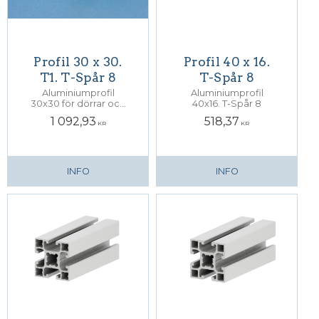
Profil 30 x 30.
Profil 40 x 16.
T1. T-Spår 8
T-Spår 8
Aluminiumprofil
Aluminiumprofil
30x30 för dörrar och
40x16. T-Spår 8
inkapsling med
1 092,93
518,37
paneler; tjocklek 4-
KR
KR
5mm. T1. T-Spår 8.
INFO
INFO