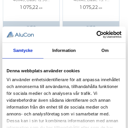
T-Spår 8. Centrumhål
Spår 8. Centrumhål
1 075,22
1 075,22
för M12 skruv
för M12 skruv
KR
KR
INFO
INFO
Samtycke
Information
Om
Denna webbplats använder cookies
Vi använder enhetsidentifierare för att anpassa innehållet
och annonserna till användarna, tillhandahålla funktioner
för sociala medier och analysera vår trafik. Vi
Profil 40 x 40,
Profil 40 x 40,
vidarebefordrar även sådana identifierare och annan
Basic. S. T-
Dörrprofil. T-
information från din enhet till de sociala medier och
Spår 8
Spår 8
annons- och analysföretag som vi samarbetar med.
Aluminiumprofil
Aluminiumprofil
40x40, Basic. S. T-
40x40, Dörrprofil. T-
Dessa kan i sin tur kombinera informationen med annan
Spår 8. Centrumhål
Spår 8.
1 067,57
669,01
information som du har tillhandahållit eller som de har
för M12 skruv
KR
KR