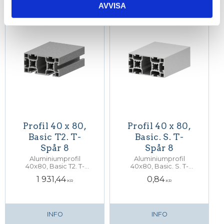
AVVISA
INFO
INFO
Profil 40 x 80,
Profil 40 x 80,
Basic T2. T-
Basic. S. T-
Spår 8
Spår 8
Aluminiumprofil
Aluminiumprofil
40x80, Basic T2. T-
40x80, Basic. S. T-
Spår 8. Centrumhål
Spår 8
1 931,44
0,84
för M12 skruv
KR
KR
INFO
INFO