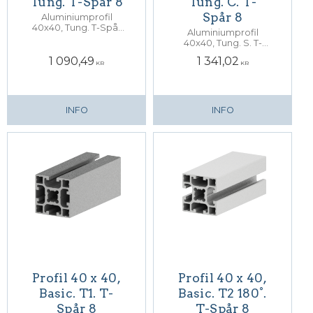
Tung. T-Spår 8
Tung. C. T-
Spår 8
Aluminiumprofil
40x40, Tung. T-Spår
Aluminiumprofil
8. Centrumhål för M12
40x40, Tung. S. T-
skruv
Spår 8. Centrumhål
1 090,49
1 341,02
för M12 skruv
KR
KR
INFO
INFO
Profil 40 x 40,
Profil 40 x 40,
Basic. T1. T-
Basic. T2 180°.
Spår 8
T-Spår 8