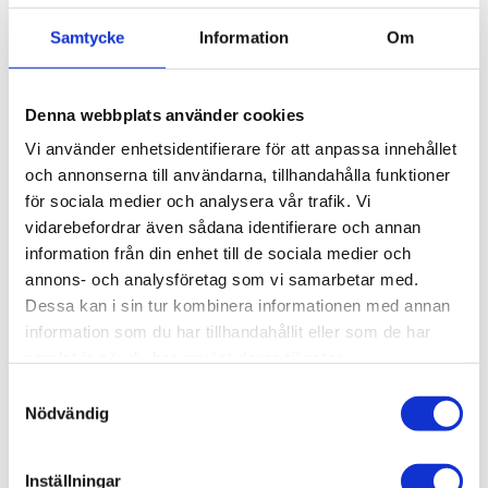
infrastruktur och effektivisera sina
Samtycke
Information
Om
arbetsprocesser.
T-spåret på profilen är det spår som används
för all form av infästning, vare sig det är
Denna webbplats använder cookies
montagekomponenter eller övriga tillbehör.
Vi använder enhetsidentifierare för att anpassa innehållet
Det är viktigt att det är samma mått på t-
och annonserna till användarna, tillhandahålla funktioner
spåret för att alla komponenter och profiler
för sociala medier och analysera vår trafik. Vi
ska vara kompatibla och passa med varandra.
vidarebefordrar även sådana identifierare och annan
Så om du har en t-spår 8mm profil är det
information från din enhet till de sociala medier och
viktigt att alla tillbehören och
annons- och analysföretag som vi samarbetar med.
montagekomponenter är kompatibla med t-
Dessa kan i sin tur kombinera informationen med annan
spår 8mm, om du blandar och köper tillbehör
information som du har tillhandahållit eller som de har
som är för t-spår 7mm finns det en risk att det
samlat in när du har använt deras tjänster.
inte passar.
Samtyckesval
Nödvändig
Inställningar