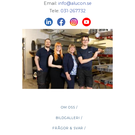
Email:
info@alucon.se
Tele:
031-267732
OM OSS /
BILDGALLERI /
FRÅGOR & SVAR /