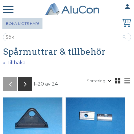
person
MINA SIDOR
Meny
BOKA MÖTE HÄR!
Spårmuttrar & tillbehör
« Tillbaka
Välj sortering
V
1–
20
av
24