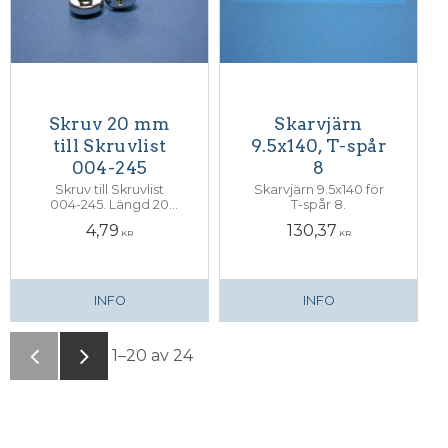
Skruv 20 mm
Skarvjärn
till Skruvlist
9.5x140, T-spår
004-245
8
Skruv till Skruvlist
Skarvjärn 9.5x140 för
004-245. Längd 20
T-spår 8.
mm.
4,79
130,37
KR
KR
INFO
INFO
1–
20
av
24