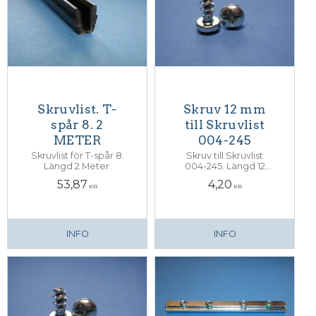
Skruvlist. T-
Skruv 12 mm
spår 8. 2
till Skruvlist
METER
004-245
Skruvlist för T-spår 8.
Skruv till Skruvlist
Längd 2 Meter.
004-245. Längd 12
mm.
53,87
4,20
KR
KR
INFO
INFO