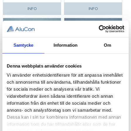
INFO
INFO
Samtycke
Information
Om
Denna webbplats använder cookies
Vi använder enhetsidentifierare för att anpassa innehållet
Fyrkantsmutter
Fyrkantsmutter
och annonserna till användarna, tillhandahålla funktioner
M6, T-spår 8
M8, T-spår 8
för sociala medier och analysera vår trafik. Vi
Fyrkantsmutter M6
Fyrkantsmutter M8
vidarebefordrar även sådana identifierare och annan
för T-Spår 8.
för T-Spår 8.
information från din enhet till de sociala medier och
7,88
7,88
KR
KR
annons- och analysföretag som vi samarbetar med.
Dessa kan i sin tur kombinera informationen med annan
information som du har tillhandahållit eller som de har
INFO
INFO