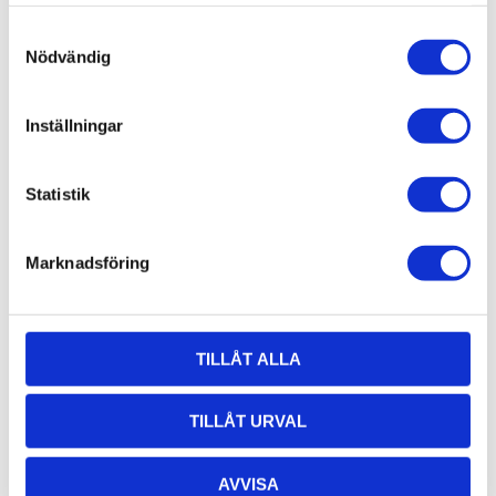
samlat in när du har använt deras tjänster.
Samtyckesval
Nödvändig
Inställningar
Statistik
T-spårsskruv
T-spårsskruv
Marknadsföring
M8x20, T-spår
M8x30, T-spår
8
8
T-spårsskruv M8 för
T-spårsskruv M8 för
T-Spår 8.
T-Spår 8.
12,61
14,00
TILLÅT ALLA
KR
KR
TILLÅT URVAL
INFO
INFO
AVVISA