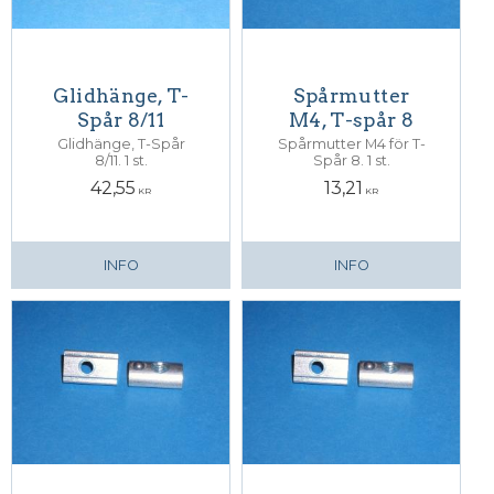
Glidhänge, T-
Spårmutter
Spår 8/11
M4, T-spår 8
Glidhänge, T-Spår
Spårmutter M4 för T-
8/11. 1 st.
Spår 8. 1 st.
42,55
13,21
KR
KR
INFO
INFO