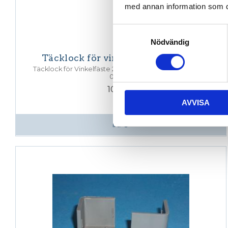
med annan information som du 
Samtyckesval
Nödvändig
Täcklock för vinkelfäste 28x27x27
Täcklock för Vinkelfäste 28x27x27. M6. T-spår 7/8. (005-
021) 1st.
10,35
KR
AVVISA
INFO