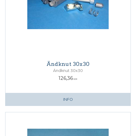
Ändknut 30x30
Ändknut 30x30
126,36
KR
INFO