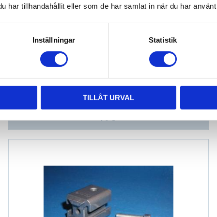
har tillhandahållit eller som de har samlat in när du har använt 
Inställningar
Statistik
Hörnfäste 27x27x27.
Hörnfäste 27x27x27. 1 st.
77,57
KR
TILLÅT URVAL
INFO