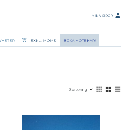
person
MINA SIDOR
YHETER
EXKL. MOMS
BOKA MÖTE HÄR!
Välj sortering
Välj