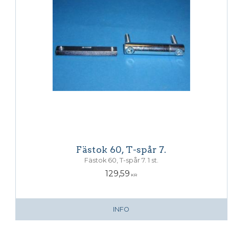
Fästok 60, T-spår 7.
Fästok 60, T-spår 7. 1 st.
129,59
KR
INFO