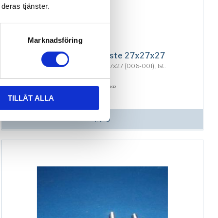
deras tjänster.
Marknadsföring
Lock till hörnfäste 27x27x27
Lock till hörnfäste 27x27x27 (006-001), 1st.
25,54
KR
TILLÅT ALLA
INFO