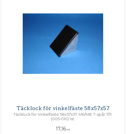
Täcklock för vinkelfäste 58x57x57
Täcklock för Vinkelfäste 58x57x57. M6/M8. T-spår 7/11.
(005-010) 1st.
17,16
KR