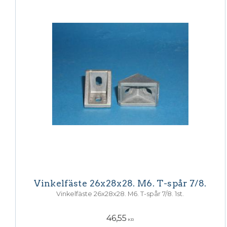
Vinkelfäste 26x28x28. M6. T-spår 7/8.
Vinkelfäste 26x28x28. M6. T-spår 7/8. 1st.
46,55
KR